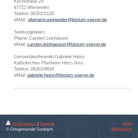
Kirchstraße 24
67722 Winnweiler
Telefon: 06302/2120
eMail:
pfarramt.winnweiler@bistum-speyer.de
Seelsorgeteam:
Pfarrer Carsten Leinhäuser
eMail:
carsten.leinhaeuser@bistum-speyer.de
Gemeindereferentin Gabriele Heinz
Katholisches Pfarrheim Herz-Jesu
Telefon: 06302/4834
eMail:
gabriele.heinz@bistum-speyer.de
Login
Druckversion
|
Sitemap
Webansicht
© Ortsgemeinde Gonbach