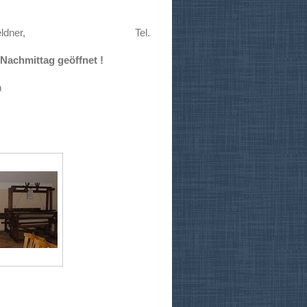
ektor Bernd Feldner, Tel.
achmittag geöffnet !
n