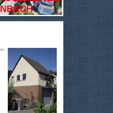
NBACH
das