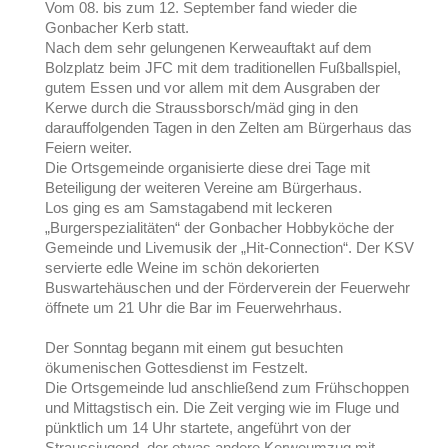
Vom 08. bis zum 12. September fand wieder die
Gonbacher Kerb statt.
Nach dem sehr gelungenen Kerweauftakt auf dem
Bolzplatz beim JFC mit dem traditionellen Fußballspiel,
gutem Essen und vor allem mit dem Ausgraben der
Kerwe durch die Straussborsch/mäd ging in den
darauffolgenden Tagen in den Zelten am Bürgerhaus das
Feiern weiter.
Die Ortsgemeinde organisierte diese drei Tage mit
Beteiligung der weiteren Vereine am Bürgerhaus.
Los ging es am Samstagabend mit leckeren
„Burgerspezialitäten“ der Gonbacher Hobbyköche der
Gemeinde und Livemusik der „Hit-Connection“. Der KSV
servierte edle Weine im schön dekorierten
Buswartehäuschen und der Förderverein der Feuerwehr
öffnete um 21 Uhr die Bar im Feuerwehrhaus.
Der Sonntag begann mit einem gut besuchten
ökumenischen Gottesdienst im Festzelt.
Die Ortsgemeinde lud anschließend zum Frühschoppen
und Mittagstisch ein. Die Zeit verging wie im Fluge und
pünktlich um 14 Uhr startete, angeführt von der
Straussjugend, der etwas andere Kerweumzug mit