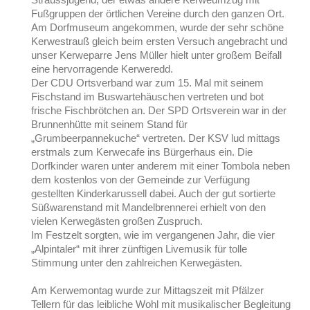
Fußgruppen der örtlichen Vereine durch den ganzen Ort.
Am Dorfmuseum angekommen, wurde der sehr schöne
Kerwestrauß gleich beim ersten Versuch angebracht und
unser Kerweparre Jens Müller hielt unter großem Beifall
eine hervorragende Kerweredd.
Der CDU Ortsverband war zum 15. Mal mit seinem
Fischstand im Buswartehäuschen vertreten und bot
frische Fischbrötchen an. Der SPD Ortsverein war in der
Brunnenhütte mit seinem Stand für
„Grumbeerpannekuche“ vertreten. Der KSV lud mittags
erstmals zum Kerwecafe ins Bürgerhaus ein. Die
Dorfkinder waren unter anderem mit einer Tombola neben
dem kostenlos von der Gemeinde zur Verfügung
gestellten Kinderkarussell dabei. Auch der gut sortierte
Süßwarenstand mit Mandelbrennerei erhielt von den
vielen Kerwegästen großen Zuspruch.
Im Festzelt sorgten, wie im vergangenen Jahr, die vier
„Alpintaler“ mit ihrer zünftigen Livemusik für tolle
Stimmung unter den zahlreichen Kerwegästen.
Am Kerwemontag wurde zur Mittagszeit mit Pfälzer
Tellern für das leibliche Wohl mit musikalischer Begleitung