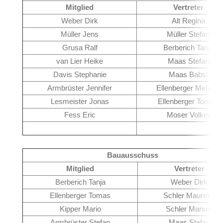
Mitglied
Vertreter
Weber Dirk
Alt Regina
Müller Jens
Müller Stefan
Grusa Ralf
Berberich Tanja
van Lier Heike
Maas Stefan
Davis Stephanie
Maas Babsi
Armbrüster Jennifer
Ellenberger Melanie
Lesmeister Jonas
Ellenberger Tomas
Fess Eric
Moser Volker
Bauausschuss
Mitglied
Vertreter
Berberich Tanja
Weber Dirk
Ellenberger Tomas
Schler Maureen
Kipper Mario
Schler Manuel
Armbrüster Stefan
Maas Stefan