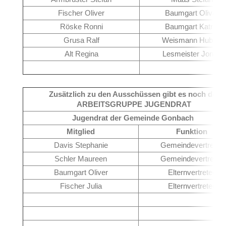
Fischer Oliver
Baumgart Oliver
Röske Ronni
Baumgart Katrin
Grusa Ralf
Weismann Hubert
Alt Regina
Lesmeister Jonas
Zusätzlich zu den Ausschüssen gibt es noch die
ARBEITSGRUPPE JUGENDRAT
Jugendrat der Gemeinde Gonbach
Mitglied
Funktion
Davis Stephanie
Gemeindevertreter
Schler Maureen
Gemeindevertreter
Baumgart Oliver
Elternvertreter
Fischer Julia
Elternvertreter